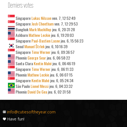
Derniers votes
Singapore
Lukas Nilsson
ven. 7, 12:52:49
Singapore
Josh Cheetham
ven. 7, 12:29:53
Bangkok
Mark Mackillop
jeu. 6, 20:31:28
Ashburn
Mathew Leckie
jeu. 6, 19:20:03
Singapore
Paul-Bastien Lasne
jeu. 6, 15:56:23
Seoul
Manuel Štrlek
jeu. 6, 10:16:39
Singapore
Timo Werner
jeu. 6, 09:36:57
Phoenix
George Sear
jeu. 6, 06:58:22
Santa Clara
Kentin Mahé
jeu. 6, 06:46:19
Singapore
Timo Werner
jeu. 6, 06:11:33
Phoenix
Mathew Leckie
jeu. 6, 06:07:15
Singapore
Kentin Mahé
jeu. 6, 05:24:34
São Paulo
Lionel Messi
jeu. 6, 04:33:32
Phoenix
David De Gea
jeu. 6, 02:31:58
info@cutiesoftheyear.com
Have fun!