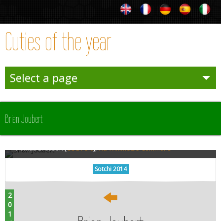
Cuties of the year
Select a page
Entertainies
Brian Joubert
Sporties
Thomas Bresson [
CC BY 3.0
],
via Wikimedia Commons
Les givrés
Sotchi 2014
En équipe
2014
Trophies